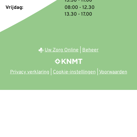
tot
13:30
- 17.00
tot
Vrijdag:
08:00
- 12.30
tot
13.30
- 17.00
Uw Zorg Online
|
Beheer
Privacy verklaring
|
Cookie-instellingen
|
Voorwaarden