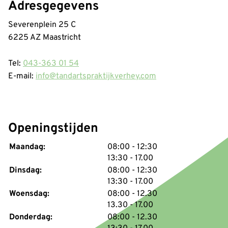
Adresgegevens
Severenplein 25 C
6225 AZ Maastricht
Tel:
043-363 01 54
E-mail:
info@tandartspraktijkverhey.com
Openingstijden
tot
Maandag:
08:00
- 12:30
tot
13:30
- 17.00
tot
Dinsdag:
08:00
- 12:30
tot
13:30
- 17.00
tot
Woensdag:
08:00
- 12.30
tot
13.30
- 17.00
tot
Donderdag:
08:00
- 12.30